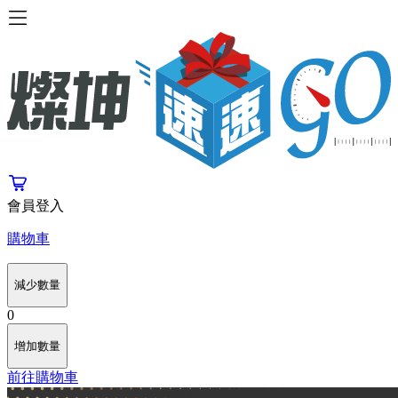
會員登入
購物車
減少數量
0
增加數量
前往購物車