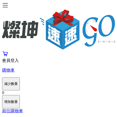
會員登入
購物車
減少數量
0
增加數量
前往購物車