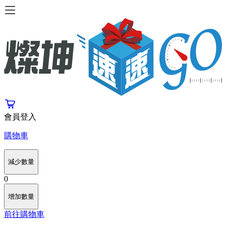
會員登入
購物車
減少數量
0
增加數量
前往購物車