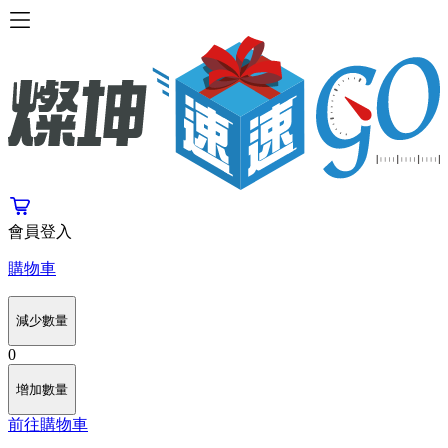
會員登入
購物車
減少數量
0
增加數量
前往購物車