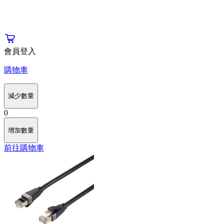
會員登入
購物車
減少數量
0
增加數量
前往購物車