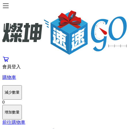
會員登入
購物車
減少數量
0
增加數量
前往購物車