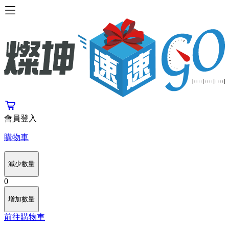
會員登入
購物車
減少數量
0
增加數量
前往購物車