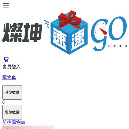
會員登入
購物車
減少數量
0
增加數量
前往購物車