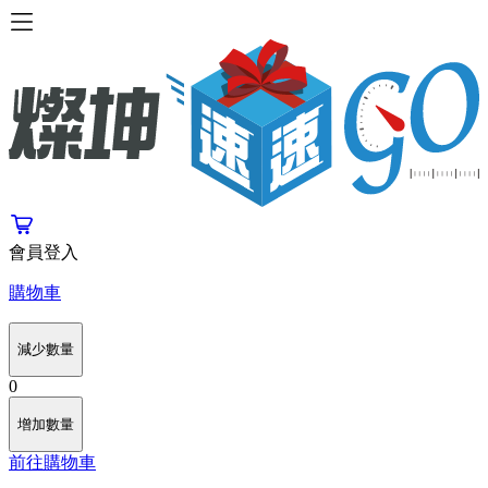
會員登入
購物車
減少數量
0
增加數量
前往購物車