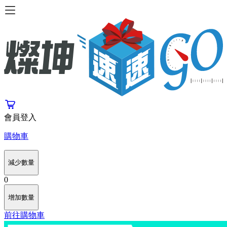
會員登入
購物車
減少數量
0
增加數量
前往購物車