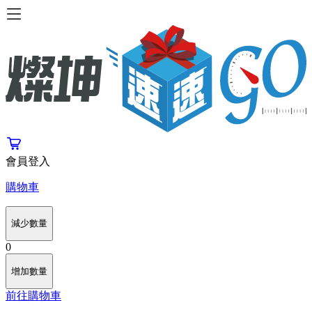
會員登入
購物車
減少數量
0
增加數量
前往購物車