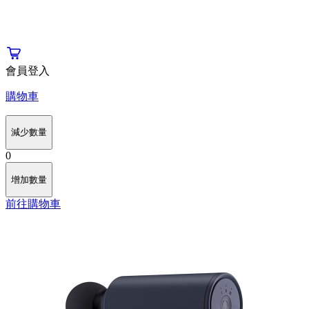
會員登入
購物車
減少數量
0
增加數量
前往購物車