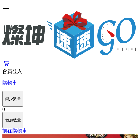
會員登入
購物車
減少數量
0
增加數量
前往購物車