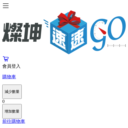
會員登入
購物車
減少數量
0
增加數量
前往購物車