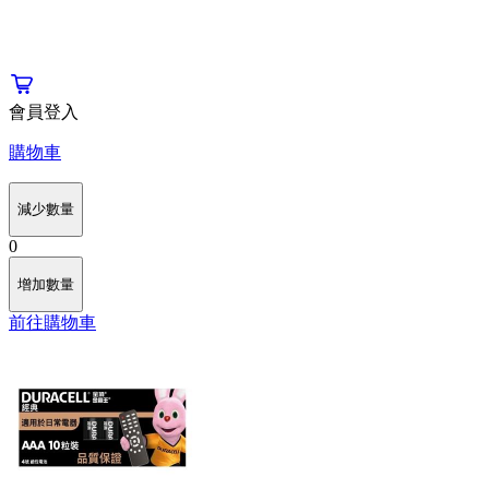
會員登入
購物車
減少數量
0
增加數量
前往購物車