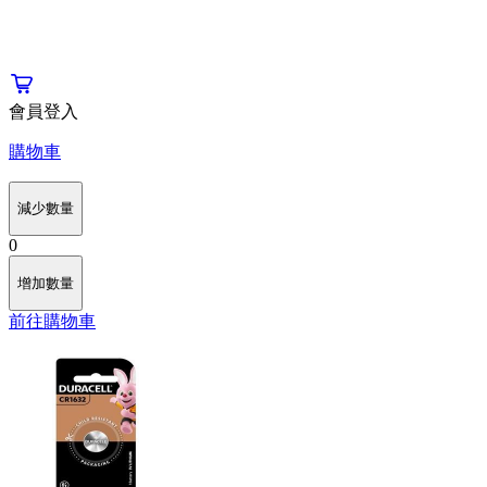
會員登入
購物車
減少數量
0
增加數量
前往購物車