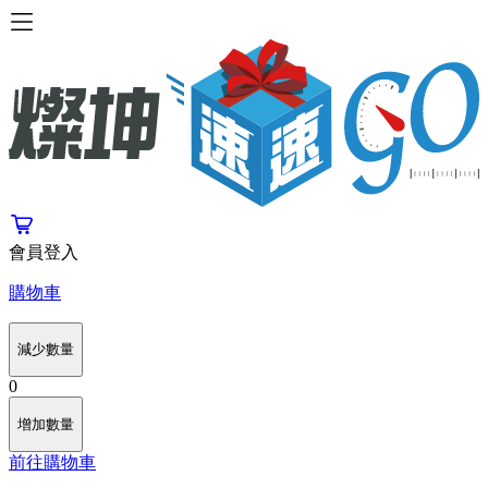
會員登入
購物車
減少數量
0
增加數量
前往購物車