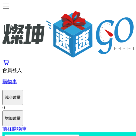
會員登入
購物車
減少數量
0
增加數量
前往購物車