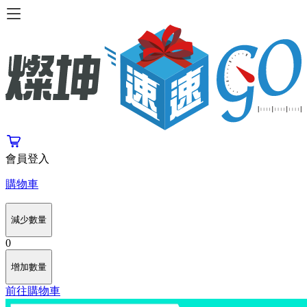
會員登入
購物車
減少數量
0
增加數量
前往購物車