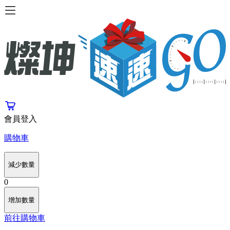
會員登入
購物車
減少數量
0
增加數量
前往購物車