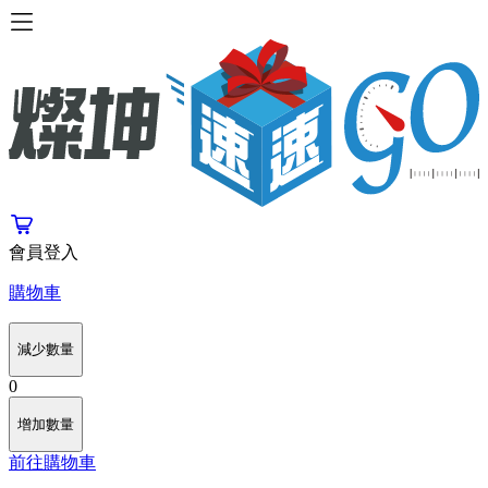
會員登入
購物車
減少數量
0
增加數量
前往購物車