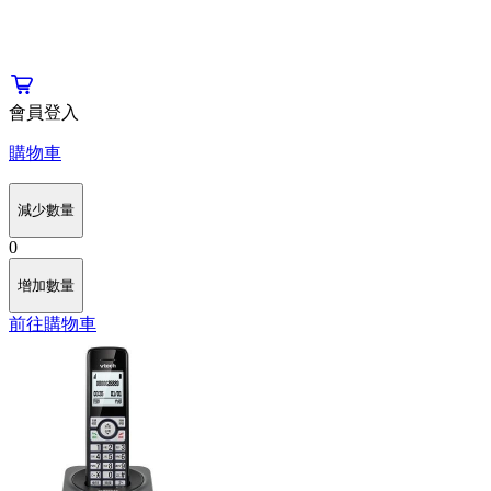
會員登入
購物車
減少數量
0
增加數量
前往購物車