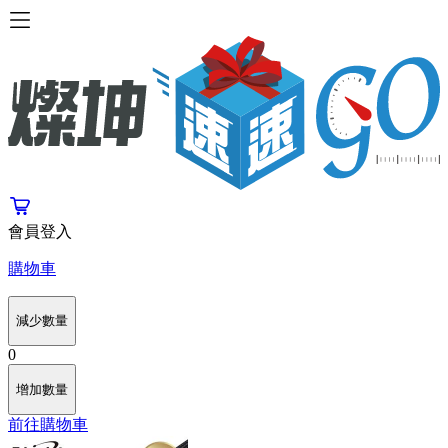
會員登入
購物車
減少數量
0
增加數量
前往購物車