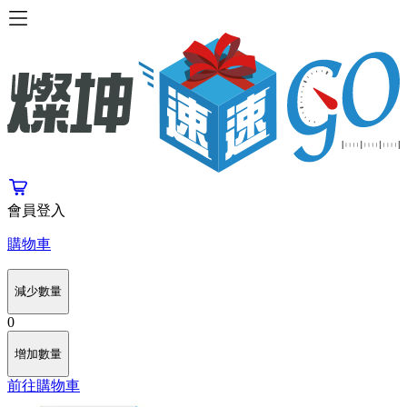
會員登入
購物車
減少數量
0
增加數量
前往購物車