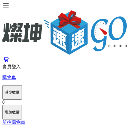
會員登入
購物車
減少數量
0
增加數量
前往購物車