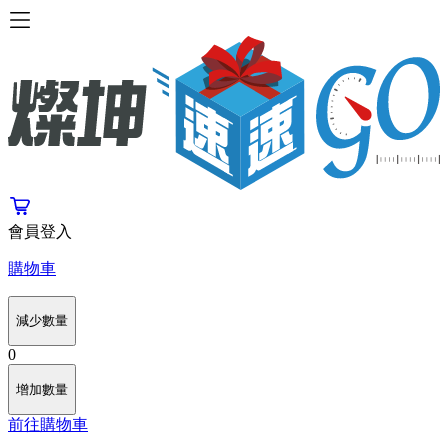
會員登入
購物車
減少數量
0
增加數量
前往購物車