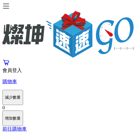
會員登入
購物車
減少數量
0
增加數量
前往購物車