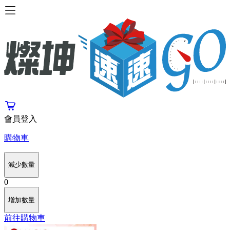
會員登入
購物車
減少數量
0
增加數量
前往購物車