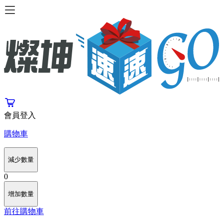
會員登入
購物車
減少數量
0
增加數量
前往購物車