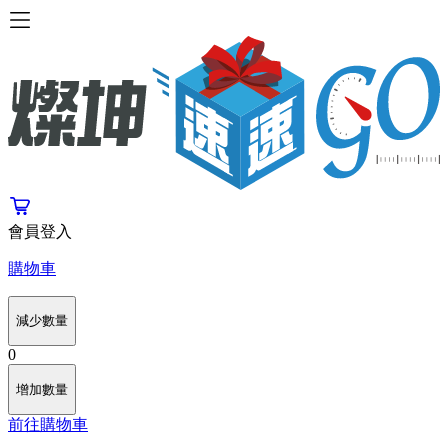
會員登入
購物車
減少數量
0
增加數量
前往購物車