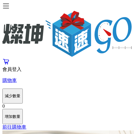
會員登入
購物車
減少數量
0
增加數量
前往購物車