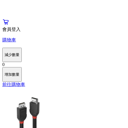
會員登入
購物車
減少數量
0
增加數量
前往購物車