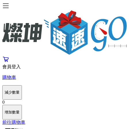
會員登入
購物車
減少數量
0
增加數量
前往購物車