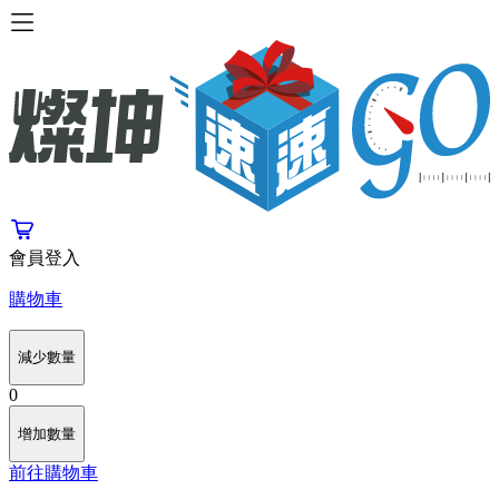
會員登入
購物車
減少數量
0
增加數量
前往購物車