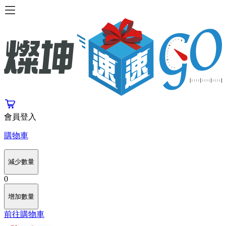
會員登入
購物車
減少數量
0
增加數量
前往購物車