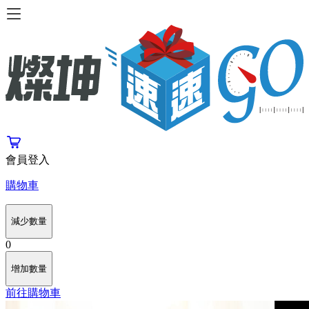
會員登入
購物車
減少數量
0
增加數量
前往購物車