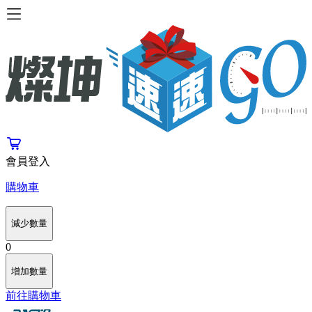
會員登入
購物車
減少數量
0
增加數量
前往購物車