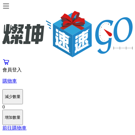
會員登入
購物車
減少數量
0
增加數量
前往購物車