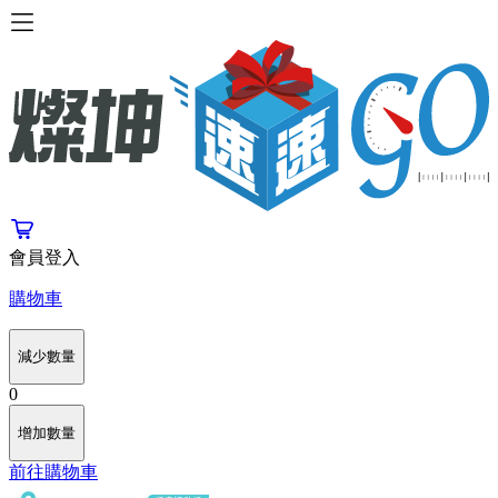
會員登入
購物車
減少數量
0
增加數量
前往購物車