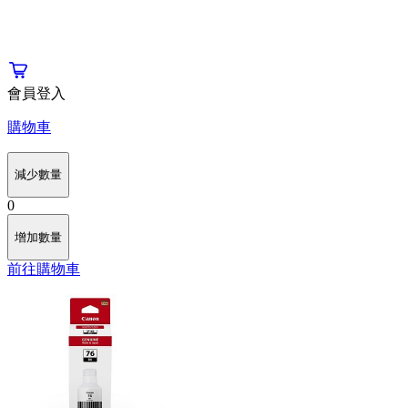
會員登入
購物車
減少數量
0
增加數量
前往購物車