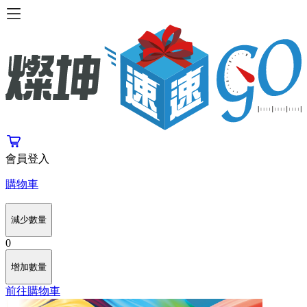
會員登入
購物車
減少數量
0
增加數量
前往購物車