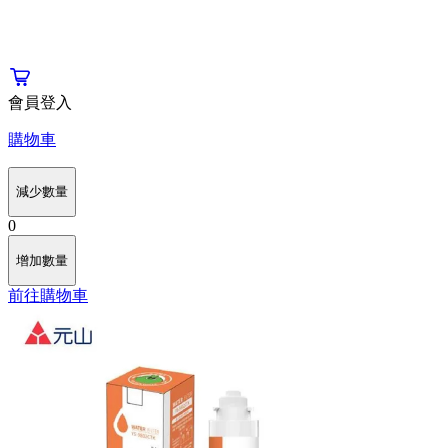
會員登入
購物車
減少數量
0
增加數量
前往購物車