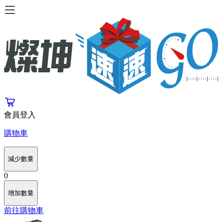
會員登入
購物車
減少數量
0
增加數量
前往購物車