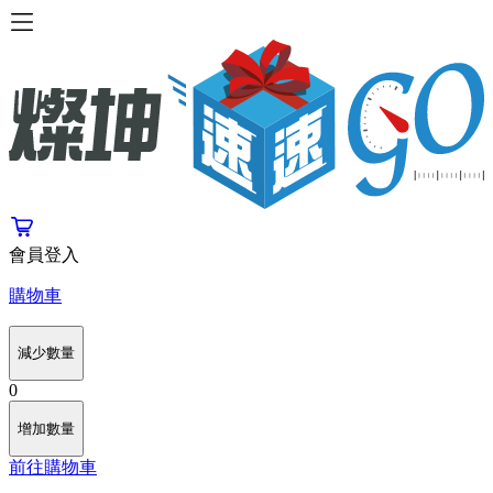
會員登入
購物車
減少數量
0
增加數量
前往購物車