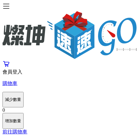
會員登入
購物車
減少數量
0
增加數量
前往購物車