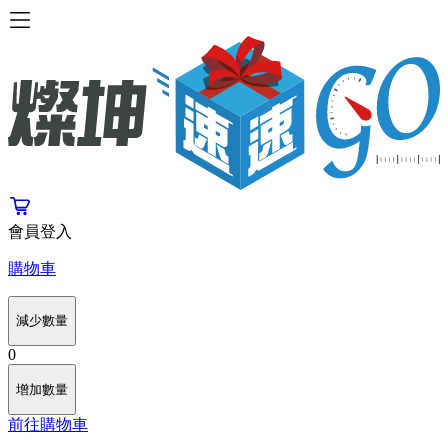
會員登入
購物車
減少數量
0
增加數量
前往購物車