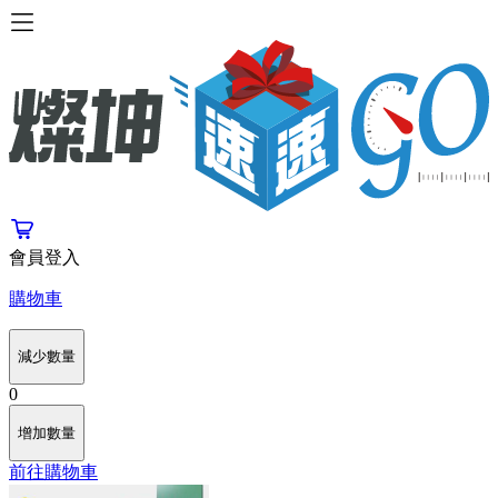
會員登入
購物車
減少數量
0
增加數量
前往購物車