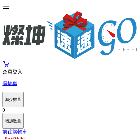
會員登入
購物車
減少數量
0
增加數量
前往購物車