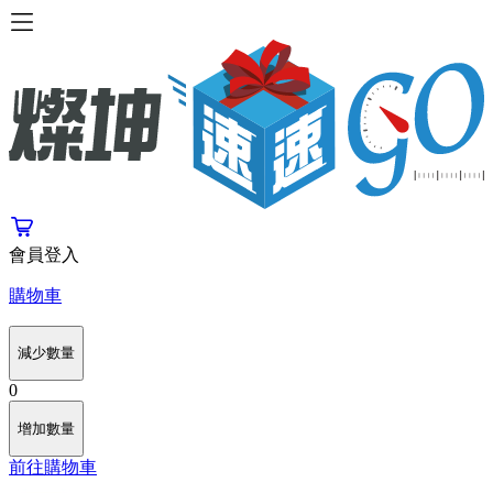
會員登入
購物車
減少數量
0
增加數量
前往購物車