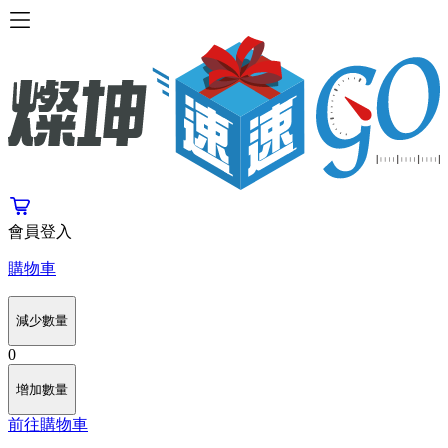
會員登入
購物車
減少數量
0
增加數量
前往購物車